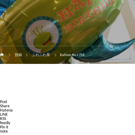
投稿
ふわふわ系
Balloon No.F218
Post
Share
Hatena
LINE
RSS
feedly
Pin it
note