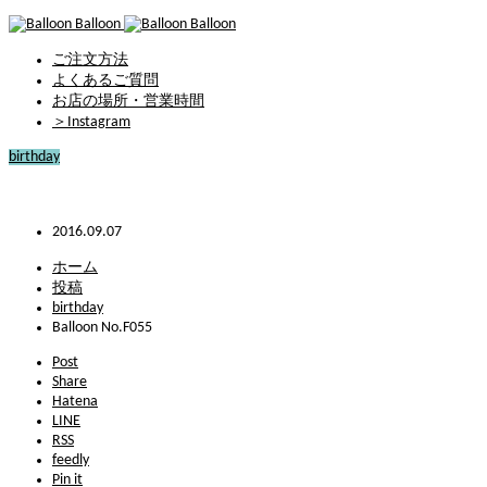
ご注文方法
よくあるご質問
お店の場所・営業時間
＞Instagram
birthday
Balloon No.F055
2016.09.07
ホーム
投稿
birthday
Balloon No.F055
Post
Share
Hatena
LINE
RSS
feedly
Pin it