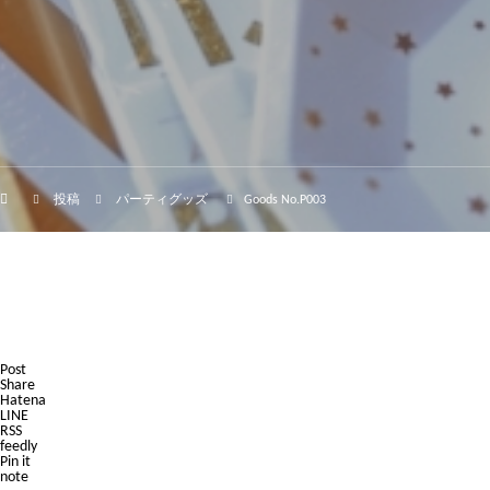
投稿
パーティグッズ
Goods No.P003
Post
Share
Hatena
LINE
RSS
feedly
Pin it
note